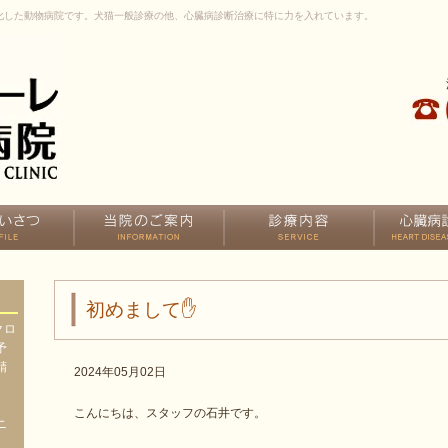
化した動物病院です。犬猫一般診療の他、心臓病診断治療に特に力を入れています。
初めまして✋
クロ
予
精
2024年05月02日
、
、
こんにちは、スタッフの石井です。
ニ