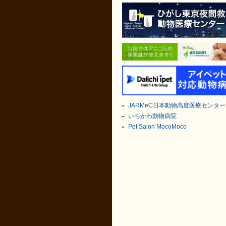
JARMeC日本動物高度医療センター
いちかわ動物病院
Pet Salon MocoMoco