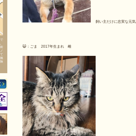
飼い主だけに忠実な元気
で
。
😺：ごま 2017年生まれ 雌
術
ノ
て
施
険