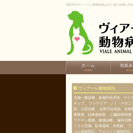
浦安市のヴィアーレ動物病院は犬と猫の診療に特
ヴィアーレ動物病院
犬猫一般診療、各種外科手術、マイ
チップ、 フィラリア・ノミ・マダニ
防、入院治療、 去勢不妊相談、各種
密検査、抗体価検査、 心臓精密検査
ワクチン接種、健康診断、 歯科治療
ＩＣＵ完備、駐車場有、内視鏡、 ア
コム損保対応、アイペット損保対応