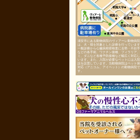
浦安市にある動物病院のヴィアーレ動物病院
は、犬・猫を対象とした診療を行っています
一般診療から心臓病精密検査に去勢・不妊手
などの各手術、ワクチン接種、フィラリア、
ミ、ダニなど各種予防接種など幅広く対応し
います。また、入院が必要なペットには入院
設を設置しています。当動物病院はペット保
対応（アニコム、アイペット）の動物病院で
す。