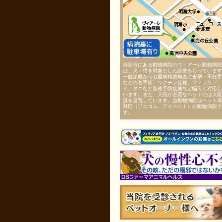
浦安市にある動物病院のヴィアーレ動物病院
は、犬・猫を対象とした診療を行っています
一般診療から心臓病精密検査に去勢・不妊手
などの各手術、ワクチン接種、フィラリア、
ミ、ダニなど各種予防接種など幅広く対応し
います。また、入院が必要なペットには入院
設を設置しています。当動物病院はペット保
対応（アニコム、アイペット）の動物病院で
す。