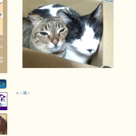
で
。
術
ノ
て
施
険
«
～湯～