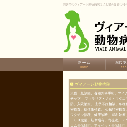
浦安市のヴィアーレ動物病院は犬と猫の診療に特
ヴィアーレ動物病院
犬猫一般診療、各種外科手術、マイ
チップ、 フィラリア・ノミ・マダニ
防、入院治療、 去勢不妊相談、各種
密検査、抗体価検査、 心臓精密検査
ワクチン接種、健康診断、 歯科治療
ＩＣＵ完備、駐車場有、内視鏡、 ア
コム損保対応、アイペット損保対応