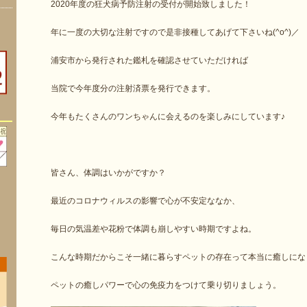
2020年度の狂犬病予防注射の受付が開始致しました！
年に一度の大切な注射ですので是非接種してあげて下さいね(^o^)／
浦安市から発行された鑑札を確認させていただければ
当院で今年度分の注射済票を発行できます。
今年もたくさんのワンちゃんに会えるのを楽しみにしています♪
皆さん、体調はいかがですか？
最近のコロナウィルスの影響で心が不安定ななか、
毎日の気温差や花粉で体調も崩しやすい時期ですよね。
こんな時期だからこそ一緒に暮らすペットの存在って本当に癒しにな
ペットの癒しパワーで心の免疫力をつけて乗り切りましょう。