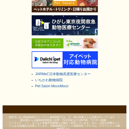
JARMeC日本動物高度医療センター
いちかわ動物病院
Pet Salon MocoMoco
浦安市にある動物病院のヴィアーレ動物病院では、犬・猫を対象とした診療を行っています。一
般診療から心臓病精密検査に去勢・不妊手術などの各手術、ワクチン接種、
フィラリア、ノミ、ダニなど各種予防接種など幅広く対応しています。また、入院が必要なペッ
トには入院施設を設置しています。当動物病院はペット保険対応（アニコム、アイペット）の動
物病院です。