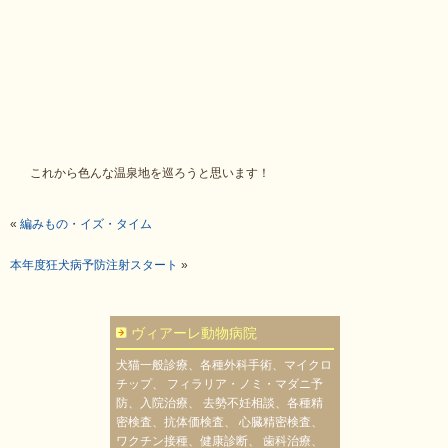
これから色んな温泉地を巡ろうと思います！
«
編みもの・イズ・タイム
本年度狂犬病予防注射スタート
»
ヴィアーレ動物病院
犬猫一般診療、各種外科手術、マイクロ
チップ、 フィラリア・ノミ・マダニ予
防、入院治療、 去勢不妊相談、各種精
密検査、抗体価検査、 心臓精密検査、
ワクチン接種、健康診断、 歯科治療、