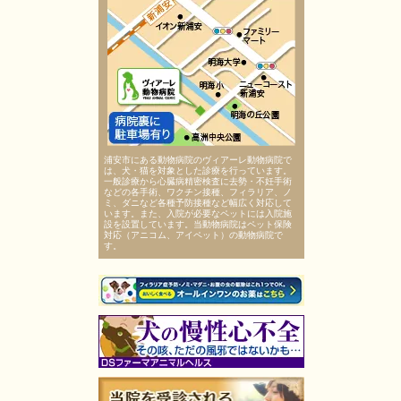
浦安市にある動物病院のヴィアーレ動物病院で
は、犬・猫を対象とした診療を行っています。
一般診療から心臓病精密検査に去勢・不妊手術
などの各手術、ワクチン接種、フィラリア、ノ
ミ、ダニなど各種予防接種など幅広く対応して
います。また、入院が必要なペットには入院施
設を設置しています。当動物病院はペット保険
対応（アニコム、アイペット）の動物病院で
す。