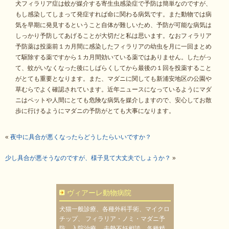
犬フィラリア症は蚊が媒介する寄生虫感染症で予防は簡単なのですが、
もし感染してしまって発症すれば命に関わる病気です。また動物では病
気を早期に発見するということ自体が難しいため、予防が可能な病気は
しっかり予防してあげることが大切だと私は思います。なおフィラリア
予防薬は投薬前１カ月間に感染したフィラリアの幼虫を月に一回まとめ
て駆除する薬ですから１カ月間効いている薬ではありません。したがっ
て、蚊がいなくなった後にしばらくしてから最後の１回を投薬すること
がとても重要となります。また、マダニに関しても新浦安地区の公園や
草むらでよく確認されています。近年ニュースになっているようにマダ
ニはペットや人間にとても危険な病気を媒介しますので、安心してお散
歩に行けるようにマダニの予防がとても大事になります。
«
夜中に具合が悪くなったらどうしたらいいですか？
少し具合が悪そうなのですが、様子見て大丈夫でしょうか？
»
ヴィアーレ動物病院
犬猫一般診療、各種外科手術、マイクロ
チップ、 フィラリア・ノミ・マダニ予
防、入院治療、 去勢不妊相談、各種精