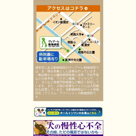
浦安市にある動物病院のヴィアーレ動物病院で
は、犬・猫を対象とした診療を行っています。
一般診療から心臓病精密検査に去勢・不妊手術
などの各手術、ワクチン接種、フィラリア、ノ
ミ、ダニなど各種予防接種など幅広く対応して
います。また、入院が必要なペットには入院施
設を設置しています。当動物病院はペット保険
対応（アニコム、アイペット）の動物病院で
す。