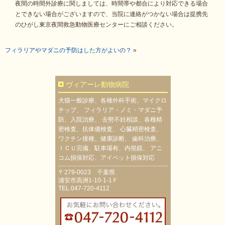
夜間の時間外診療に関しましては、時間帯や都合により対応できる場合
とできない場合がございますので、当院に連絡がつかない場合は提携先
のひがし東京夜間救急動物医療センターにご相談ください。
フィラリアやマダニの予防はした方がよいの？
»
ヴィアーレ動物病院
犬猫一般診療、各種外科手術、マイクロ
チップ、 フィラリア・ノミ・マダニ予
防、入院治療、 去勢不妊相談、各種精
密検査、抗体価検査、 心臓精密検査、
ワクチン接種、健康診断、 歯科治療、
ＩＣＵ完備、駐車場有、内視鏡、 アニ
コム損保対応、アイペット損保対応
〒279-0023 千葉県
浦安市高洲1-10-1-1Ｆ
TEL.047-720-4112