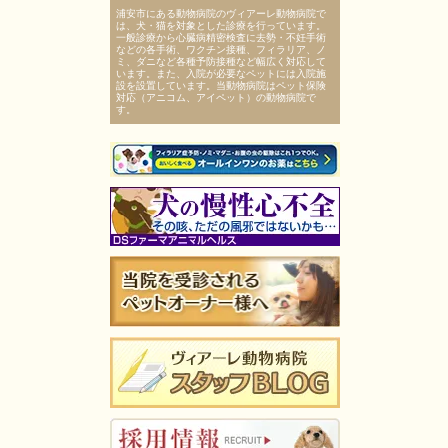
浦安市にある動物病院のヴィアーレ動物病院で
は、犬・猫を対象とした診療を行っています。
一般診療から心臓病精密検査に去勢・不妊手術
などの各手術、ワクチン接種、フィラリア、ノ
ミ、ダニなど各種予防接種など幅広く対応して
います。また、入院が必要なペットには入院施
設を設置しています。当動物病院はペット保険
対応（アニコム、アイペット）の動物病院で
す。