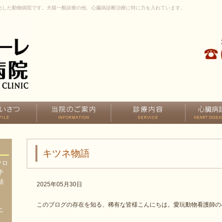
化した動物病院です。犬猫一般診療の他、心臓病診断治療に特に力を入れています。
キツネ物語
クロ
予
精
2025年05月30日
、
、
このブログの存在を知る、稀有な皆様こんにちは。愛玩動物看護師の
ニ