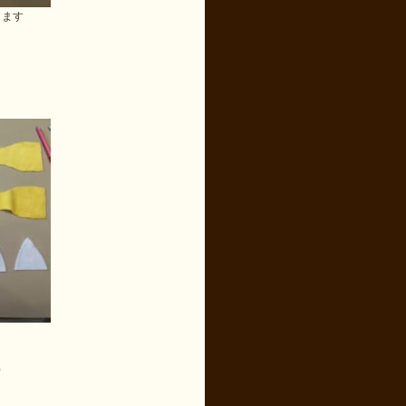
きます
）