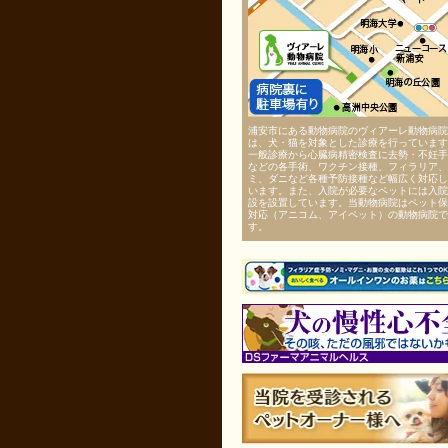
浦安市にある動物病院のヴィアーレ動物病院
は、犬・猫を対象とした診療を行っています
一般診療から心臓病精密検査に去勢・不妊手
などの各手術、ワクチン接種、フィラリア、
ミ、ダニなど各種予防接種など幅広く対応し
います。また、入院が必要なペットには入院
設を設置しています。当動物病院はペット保
対応（アニコム、アイペット）の動物病院で
す。