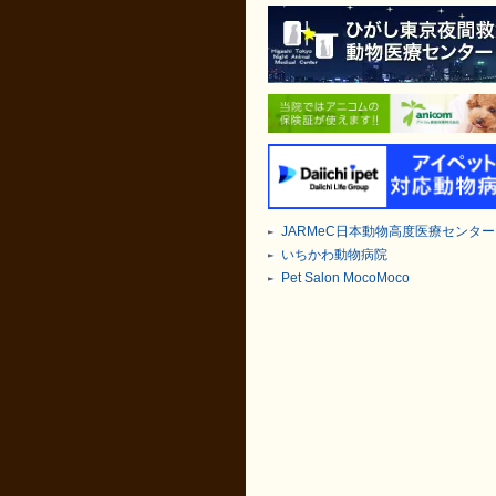
JARMeC日本動物高度医療センター
いちかわ動物病院
Pet Salon MocoMoco