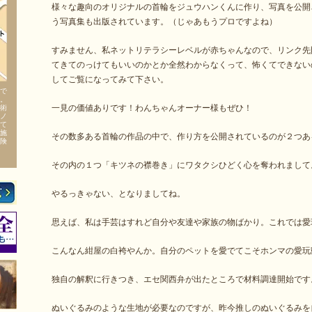
様々な趣向のオリジナルの首輪をジュウハンくんに作り、写真を公開
う写真集も出版されています。（じゃあもうプロですよね）
すみません、私ネットリテラシーレベルが赤ちゃんなので、リンク先
てきてのっけてもいいのかとか全然わからなくって、怖くてできない
してご覧になってみて下さい。
で
。
一見の価値ありです！わんちゃんオーナー様もぜひ！
術
ノ
て
施
その数多ある首輪の作品の中で、作り方を公開されているのが２つあ
険
その内の１つ「キツネの襟巻き」にワタクシひどく心を奪われまして
やるっきゃない、となりましてね。
思えば、私は手芸はすれど自分や友達や家族の物ばかり。これでは愛
こんなん紺屋の白袴やんか。自分のペットを愛でてこそホンマの愛玩
独自の解釈に行きつき、エセ関西弁が出たところで材料調達開始です
ぬいぐるみのような生地が必要なのですが、昨今推しのぬいぐるみを