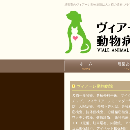
浦安市のヴィアーレ動物病院は犬と猫の診療に特
ヴィアーレ動物病院
犬猫一般診療、各種外科手術、マイ
チップ、 フィラリア・ノミ・マダニ
防、入院治療、 去勢不妊相談、各種
密検査、抗体価検査、 心臓精密検査
ワクチン接種、健康診断、 歯科治療
ＩＣＵ完備、駐車場有、内視鏡、 ア
コム損保対応、アイペット損保対応