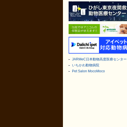
JARMeC日本動物高度医療センター
いちかわ動物病院
Pet Salon MocoMoco