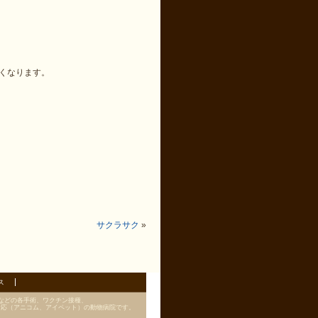
くなります。
サクラサク
»
ス
などの各手術、ワクチン接種、
対応（アニコム、アイペット）の動物病院です。