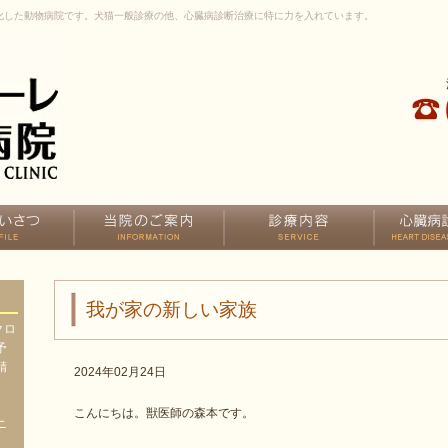
化した動物病院です。犬猫一般診療の他、心臓病診断治療に特に力を入れています。
我が家の新しい家族
クロ
予
精
2024年02月24日
、
、
こんにちは。獣医師の森本です。
ニ