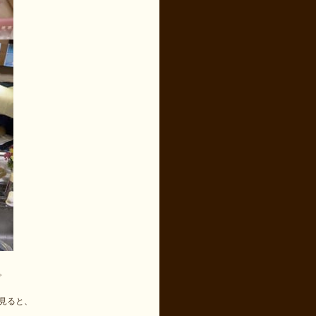
。
見ると、