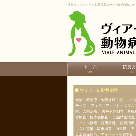
浦安市のヴィアーレ動物病院は犬と猫の診療に特
ヴィアーレ動物病院
犬猫一般診療、各種外科手術、マイ
チップ、 フィラリア・ノミ・マダニ
防、入院治療、 去勢不妊相談、各種
密検査、抗体価検査、 心臓精密検査
ワクチン接種、健康診断、 歯科治療
ＩＣＵ完備、駐車場有、内視鏡、 ア
コム損保対応、アイペット損保対応