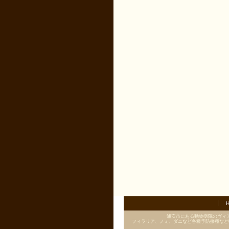
浦安市にある動物病院のヴィ
フィラリア、ノミ、ダニなど各種予防接種など