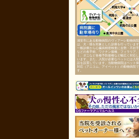
浦安市にある動物病院のヴィアーレ動物病院
は、犬・猫を対象とした診療を行っています
一般診療から心臓病精密検査に去勢・不妊手
などの各手術、ワクチン接種、フィラリア、
ミ、ダニなど各種予防接種など幅広く対応し
います。また、入院が必要なペットには入院
設を設置しています。当動物病院はペット保
対応（アニコム、アイペット）の動物病院で
す。