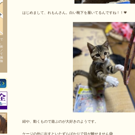
はじめまして、れもんさん。白い靴下を履いてるんですね！！💗
で
。
術
ノ
て
施
険
紐や、動くもので遊ぶのが大好きのようです。
ケージの外に出すといたずらばかりで目が離せません😅