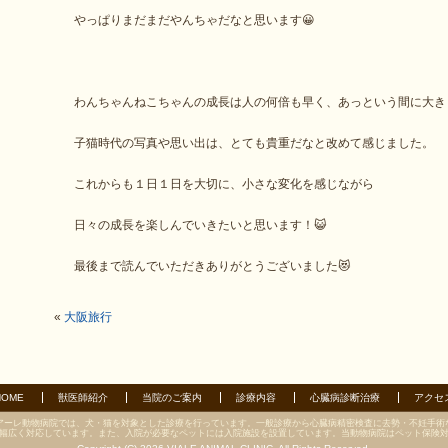
やっぱりまだまだやんちゃだなと思います😀
わんちゃんねこちゃんの成長は人の何倍も早く、あっという間に大き
子猫時代の写真や思い出は、とても貴重だなと改めて感じました。
これからも１日１日を大切に、小さな変化を感じながら
日々の成長を楽しんでいきたいと思います！😺
最後まで読んでいただきありがとうございました😻
«
大阪旅行
HOME
獣医師紹介
当院のご案内
診療内容
心臓病診断治療
アクセ
アーレ動物病院では、犬・猫を対象とした診療を行っています。一般診療から心臓病精密検査に去勢・不妊手術
幅広く対応しています。また、入院が必要なペットには入院施設を設置しています。当動物病院はペット保険