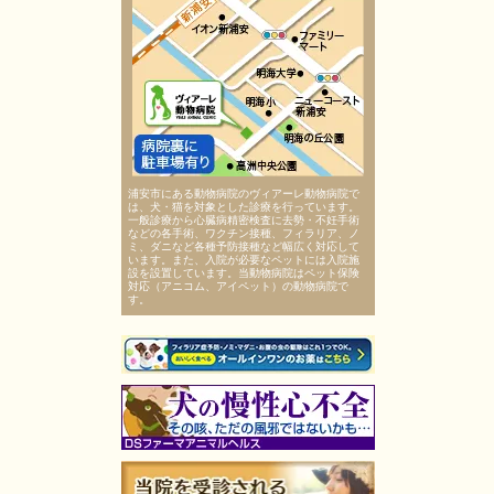
浦安市にある動物病院のヴィアーレ動物病院で
は、犬・猫を対象とした診療を行っています。
一般診療から心臓病精密検査に去勢・不妊手術
などの各手術、ワクチン接種、フィラリア、ノ
ミ、ダニなど各種予防接種など幅広く対応して
います。また、入院が必要なペットには入院施
設を設置しています。当動物病院はペット保険
対応（アニコム、アイペット）の動物病院で
す。