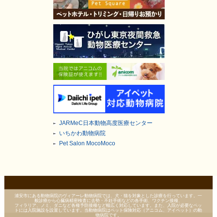
JARMeC日本動物高度医療センター
いちかわ動物病院
Pet Salon MocoMoco
浦安市にある動物病院のヴィアーレ動物病院では、犬・猫を対象とした診療を行っています。一
般診療から心臓病精密検査に去勢・不妊手術などの各手術、ワクチン接種、
フィラリア、ノミ、ダニなど各種予防接種など幅広く対応しています。また、入院が必要なペッ
トには入院施設を設置しています。当動物病院はペット保険対応（アニコム、アイペット）の動
物病院です。