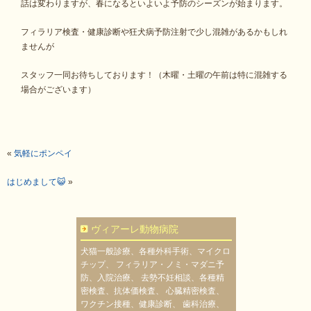
話は変わりますが、春になるといよいよ予防のシーズンが始まります。
フィラリア検査・健康診断や狂犬病予防注射で少し混雑があるかもしれ
ませんが
スタッフ一同お待ちしております！（木曜・土曜の午前は特に混雑する
場合がございます）
«
気軽にポンペイ
はじめまして😺
»
ヴィアーレ動物病院
犬猫一般診療、各種外科手術、マイクロ
チップ、 フィラリア・ノミ・マダニ予
防、入院治療、 去勢不妊相談、各種精
密検査、抗体価検査、 心臓精密検査、
ワクチン接種、健康診断、 歯科治療、