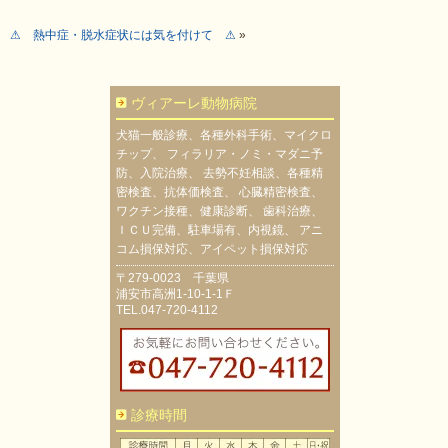
⚠ 熱中症・脱水症状には気を付けて ⚠
»
ヴィアーレ動物病院
犬猫一般診療、各種外科手術、マイクロ
チップ、 フィラリア・ノミ・マダニ予
防、入院治療、 去勢不妊相談、各種精
密検査、抗体価検査、 心臓精密検査、
ワクチン接種、健康診断、 歯科治療、
ＩＣＵ完備、駐車場有、内視鏡、 アニ
コム損保対応、アイペット損保対応
〒279-0023 千葉県
浦安市高洲1-10-1-1Ｆ
TEL.047-720-4112
診療時間