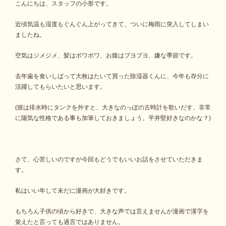
こんにちは、スタッフの小形です。
近頃気温も湿度もぐんぐん上がってきて、ついに梅雨に突入してしまい
ましたね。
空気はジメジメ、髪はボワボワ、お腹はブヨブヨ、嫌な季節です。
去年歯を食いしばって大枚はたいて買った除湿器くんに、今年も存分に
活躍してもらいたいと思います。
(彼は排水時にタンクを外すと、大きなのっぽの古時計を歌いだす、非常
に陽気な性格である事も加筆しておきましょう。平井堅好きなのかな？)
さて、心苦しいのですが今回もどうでもいいお話をさせていただきま
す。
私はいい年して未だに漫画が大好きです。
もちろん子供の頃から好きで、大きな声では言えませんが漫画で漢字を
覚えたと言っても過言ではありません。