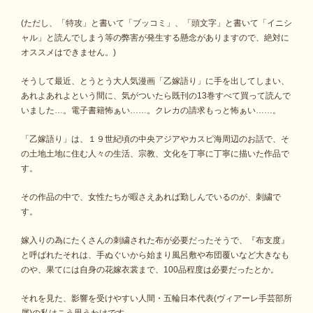
(ただし、「特攻」と書いて「ブッコミ」、「頭文字」と書いて「イニシ
ャル」と読んでしまう等の弊害が発生する懸念がありますので、絶対に
オススメはできません。)
そうして最近、とうとう大人気漫画「乙嫁語り」に手を出してしまい、
あれよあれよという間に、気がついたら既刊の13巻すべて買って読んで
いました…。電子書籍怖ぁい……。クレカの請求もっと怖ぁい……。
「乙嫁語り」は、１９世紀頃の中央アジアやカスピ海周辺のお話で、そ
の土地土地に住む人々の生活、宗教、文化を丁寧に丁寧に描いた作品で
す。
その作品の中で、女性たちが暇さえあれば勤しんでいるのが、刺繍で
す。
嫁入りの為にたくさんの刺繍された布が必要だったそうで、『布支度』
と呼ばれたそれは、手ぬぐいから始まり風呂敷や布団覆いなど大きなも
のや、果てには自身の花嫁衣裳まで、100品程度は必要だったとか。
それを見た、影響を受けやすい人間・五輪日本代表(ヴィアーレ手芸部所