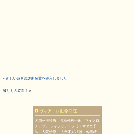
«
新しい超音波診断装置を導入しました
被りもの装着！
»
ヴィアーレ動物病院
犬猫一般診療、各種外科手術、マイクロ
チップ、 フィラリア・ノミ・マダニ予
防、入院治療、 去勢不妊相談、各種精