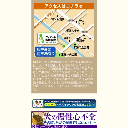
浦安市にある動物病院のヴィアーレ動物病院で
は、犬・猫を対象とした診療を行っています。
一般診療から心臓病精密検査に去勢・不妊手術
などの各手術、ワクチン接種、フィラリア、ノ
ミ、ダニなど各種予防接種など幅広く対応して
います。また、入院が必要なペットには入院施
設を設置しています。当動物病院はペット保険
対応（アニコム、アイペット）の動物病院で
す。