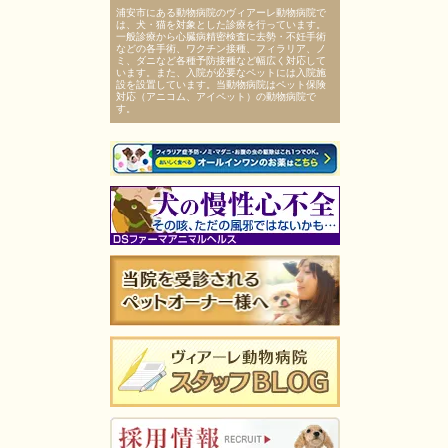
浦安市にある動物病院のヴィアーレ動物病院で
は、犬・猫を対象とした診療を行っています。
一般診療から心臓病精密検査に去勢・不妊手術
などの各手術、ワクチン接種、フィラリア、ノ
ミ、ダニなど各種予防接種など幅広く対応して
います。また、入院が必要なペットには入院施
設を設置しています。当動物病院はペット保険
対応（アニコム、アイペット）の動物病院で
す。