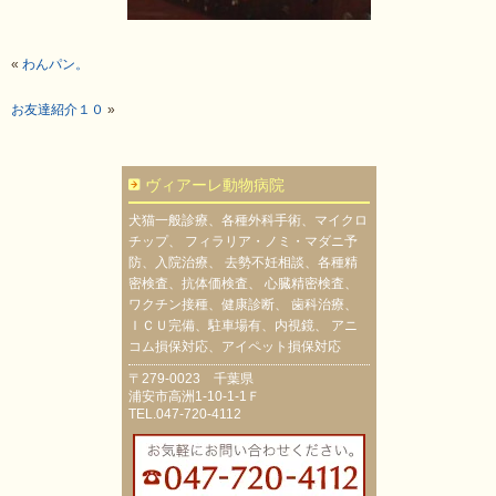
«
わんパン。
お友達紹介１０
»
ヴィアーレ動物病院
犬猫一般診療、各種外科手術、マイクロ
チップ、 フィラリア・ノミ・マダニ予
防、入院治療、 去勢不妊相談、各種精
密検査、抗体価検査、 心臓精密検査、
ワクチン接種、健康診断、 歯科治療、
ＩＣＵ完備、駐車場有、内視鏡、 アニ
コム損保対応、アイペット損保対応
〒279-0023 千葉県
浦安市高洲1-10-1-1Ｆ
TEL.047-720-4112