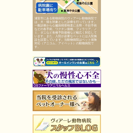
浦安市にある動物病院のヴィアーレ動物病院で
は、犬・猫を対象とした診療を行っています。
一般診療から心臓病精密検査に去勢・不妊手術
などの各手術、ワクチン接種、フィラリア、ノ
ミ、ダニなど各種予防接種など幅広く対応して
います。また、入院が必要なペットには入院施
設を設置しています。当動物病院はペット保険
対応（アニコム、アイペット）の動物病院で
す。