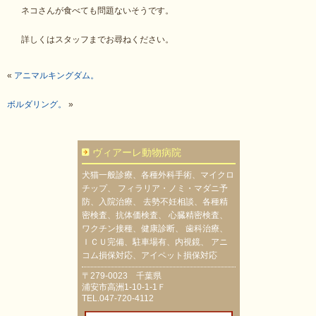
ネコさんが食べても問題ないそうです。
詳しくはスタッフまでお尋ねください。
«
アニマルキングダム。
ボルダリング。
»
ヴィアーレ動物病院
犬猫一般診療、各種外科手術、マイクロ
チップ、 フィラリア・ノミ・マダニ予
防、入院治療、 去勢不妊相談、各種精
密検査、抗体価検査、 心臓精密検査、
ワクチン接種、健康診断、 歯科治療、
ＩＣＵ完備、駐車場有、内視鏡、 アニ
コム損保対応、アイペット損保対応
〒279-0023 千葉県
浦安市高洲1-10-1-1Ｆ
TEL.047-720-4112