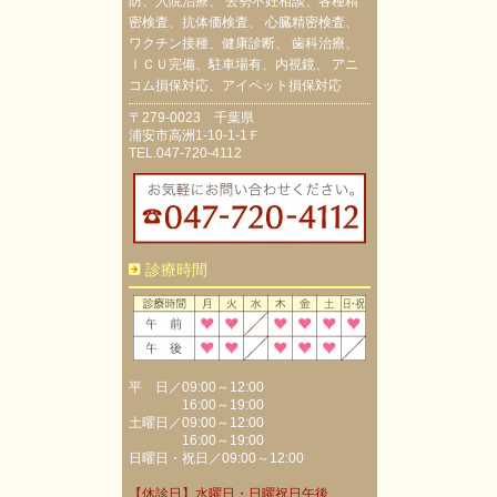
防、入院治療、 去勢不妊相談、各種精
密検査、抗体価検査、 心臓精密検査、
ワクチン接種、健康診断、 歯科治療、
ＩＣＵ完備、駐車場有、内視鏡、 アニ
コム損保対応、アイペット損保対応
〒279-0023 千葉県
浦安市高洲1-10-1-1Ｆ
TEL.047-720-4112
診療時間
平 日／09:00～12:00
16:00～19:00
土曜日／09:00～12:00
16:00～19:00
日曜日・祝日／09:00～12:00
【休診日】水曜日・日曜祝日午後