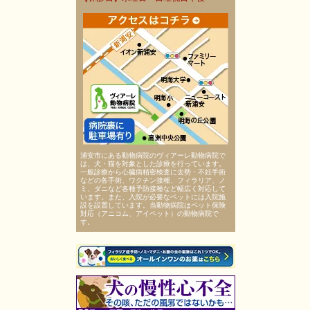
浦安市にある動物病院のヴィアーレ動物病院で
は、犬・猫を対象とした診療を行っています。
一般診療から心臓病精密検査に去勢・不妊手術
などの各手術、ワクチン接種、フィラリア、ノ
ミ、ダニなど各種予防接種など幅広く対応して
います。また、入院が必要なペットには入院施
設を設置しています。当動物病院はペット保険
対応（アニコム、アイペット）の動物病院で
す。