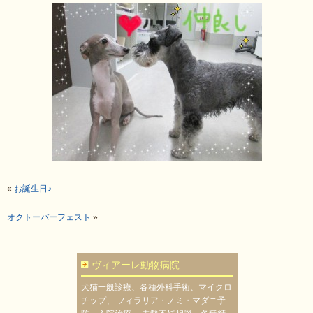
«
お誕生日♪
オクトーバーフェスト
»
ヴィアーレ動物病院
犬猫一般診療、各種外科手術、マイクロ
チップ、 フィラリア・ノミ・マダニ予