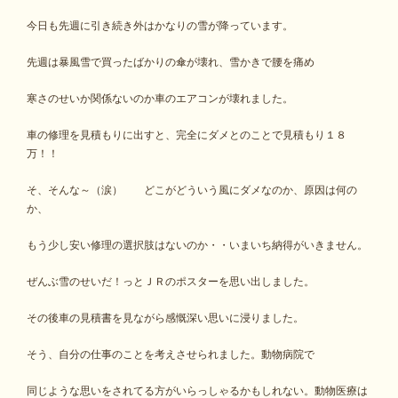
今日も先週に引き続き外はかなりの雪が降っています。
先週は暴風雪で買ったばかりの傘が壊れ、雪かきで腰を痛め
寒さのせいか関係ないのか車のエアコンが壊れました。
車の修理を見積もりに出すと、完全にダメとのことで見積もり１８
万！！
そ、そんな～（涙） どこがどういう風にダメなのか、原因は何の
か、
もう少し安い修理の選択肢はないのか・・いまいち納得がいきません。
ぜんぶ雪のせいだ！っとＪＲのポスターを思い出しました。
その後車の見積書を見ながら感慨深い思いに浸りました。
そう、自分の仕事のことを考えさせられました。動物病院で
同じような思いをされてる方がいらっしゃるかもしれない。動物医療は