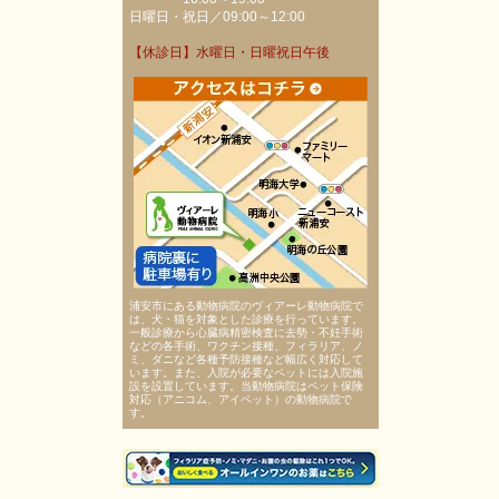
日曜日・祝日／09:00～12:00
【休診日】水曜日・日曜祝日午後
浦安市にある動物病院のヴィアーレ動物病院で
は、犬・猫を対象とした診療を行っています。
一般診療から心臓病精密検査に去勢・不妊手術
などの各手術、ワクチン接種、フィラリア、ノ
ミ、ダニなど各種予防接種など幅広く対応して
います。また、入院が必要なペットには入院施
設を設置しています。当動物病院はペット保険
対応（アニコム、アイペット）の動物病院で
す。