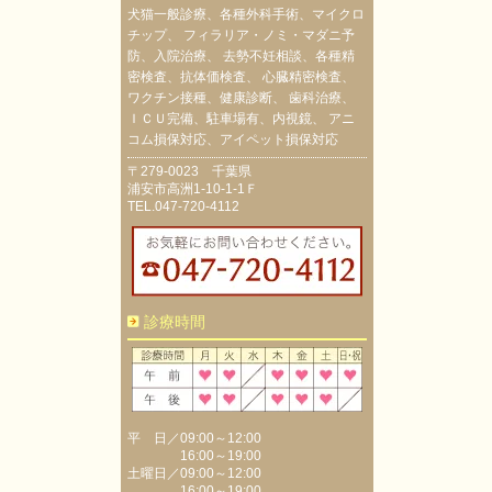
犬猫一般診療、各種外科手術、マイクロ
チップ、 フィラリア・ノミ・マダニ予
防、入院治療、 去勢不妊相談、各種精
密検査、抗体価検査、 心臓精密検査、
ワクチン接種、健康診断、 歯科治療、
ＩＣＵ完備、駐車場有、内視鏡、 アニ
コム損保対応、アイペット損保対応
〒279-0023 千葉県
浦安市高洲1-10-1-1Ｆ
TEL.047-720-4112
診療時間
平 日／09:00～12:00
16:00～19:00
土曜日／09:00～12:00
16:00～19:00