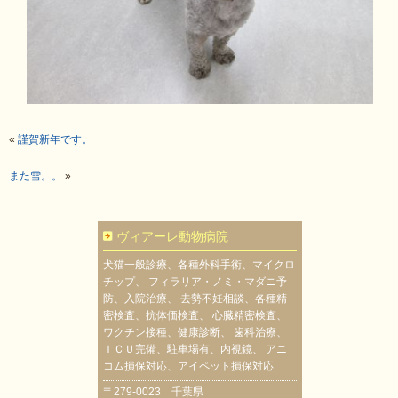
«
謹賀新年です。
また雪。。
»
ヴィアーレ動物病院
犬猫一般診療、各種外科手術、マイクロ
チップ、 フィラリア・ノミ・マダニ予
防、入院治療、 去勢不妊相談、各種精
密検査、抗体価検査、 心臓精密検査、
ワクチン接種、健康診断、 歯科治療、
ＩＣＵ完備、駐車場有、内視鏡、 アニ
コム損保対応、アイペット損保対応
〒279-0023 千葉県