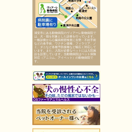
浦安市にある動物病院のヴィアーレ動物病院で
は、犬・猫を対象とした診療を行っています。
一般診療から心臓病精密検査に去勢・不妊手術
などの各手術、ワクチン接種、フィラリア、ノ
ミ、ダニなど各種予防接種など幅広く対応して
います。また、入院が必要なペットには入院施
設を設置しています。当動物病院はペット保険
対応（アニコム、アイペット）の動物病院で
す。