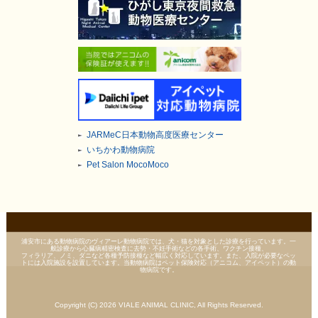
JARMeC日本動物高度医療センター
いちかわ動物病院
Pet Salon MocoMoco
浦安市にある動物病院のヴィアーレ動物病院では、犬・猫を対象とした診療を行っています。一
般診療から心臓病精密検査に去勢・不妊手術などの各手術、ワクチン接種、
フィラリア、ノミ、ダニなど各種予防接種など幅広く対応しています。また、入院が必要なペッ
トには入院施設を設置しています。当動物病院はペット保険対応（アニコム、アイペット）の動
物病院です。
Copyright (C) 2026 VIALE ANIMAL CLINIC, All Rights Reserved.