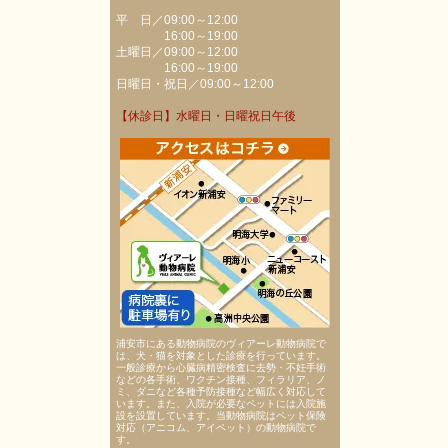
平 日／09:00～12:00
16:00～19:00
土曜日／09:00～12:00
16:00～19:00
日曜日・祝日／09:00～12:00
【休診日】水曜日・日曜祝日午後
浦安市にある動物病院のヴィアーレ動物病院で
は、犬・猫を対象とした診療を行っています。
一般診療から心臓病精密検査に去勢・不妊手術
などの各手術、ワクチン接種、フィラリア、ノ
ミ、ダニなど各種予防接種など幅広く対応して
います。また、入院が必要なペットには入院施
設を設置しています。当動物病院はペット保険
対応（アニコム、アイペット）の動物病院で
す。