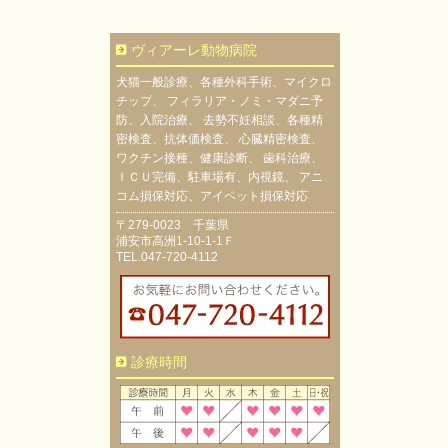
ヴィアーレ動物病院
犬猫一般診療、各種外科手術、マイクロ
チップ、 フィラリア・ノミ・マダニ予
防、入院治療、 去勢不妊相談、各種精
密検査、抗体価検査、 心臓精密検査、
ワクチン接種、健康診断、 歯科治療、
ＩＣＵ完備、駐車場有、内視鏡、 アニ
コム損保対応、アイペット損保対応
〒279-0023 千葉県
浦安市高洲1-10-1-1Ｆ
TEL.047-720-4112
診療時間