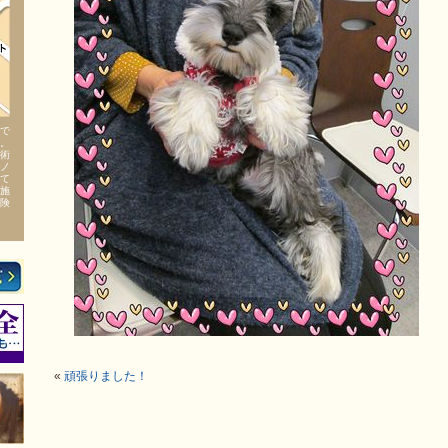
で
。
術
ノ
て
施
険
«
頑張りました！