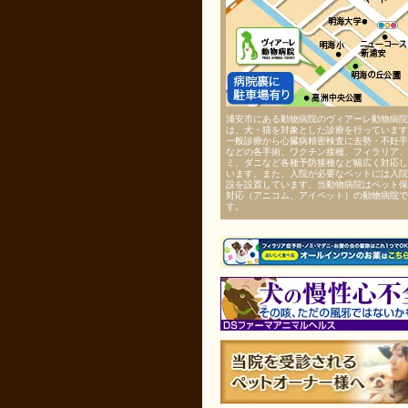
浦安市にある動物病院のヴィアーレ動物病院
は、犬・猫を対象とした診療を行っています
一般診療から心臓病精密検査に去勢・不妊手
などの各手術、ワクチン接種、フィラリア、
ミ、ダニなど各種予防接種など幅広く対応し
います。また、入院が必要なペットには入院
設を設置しています。当動物病院はペット保
対応（アニコム、アイペット）の動物病院で
す。