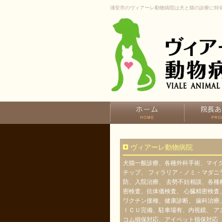
浦安市のヴィアーレ動物病院は犬と猫の診療に特
ヴィアーレ動物病院
犬猫一般診療、各種外科手術、マイ
チップ、 フィラリア・ノミ・マダニ
防、入院治療、 去勢不妊相談、各種
密検査、抗体価検査、 心臓精密検査
ワクチン接種、健康診断、 歯科治療
ＩＣＵ完備、駐車場有、内視鏡、 ア
コム損保対応、アイペット損保対応