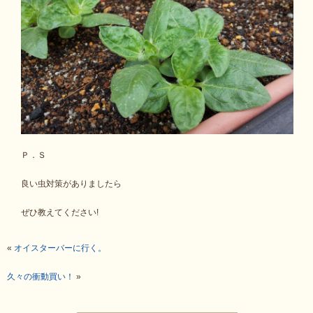
Ｐ．Ｓ
良い虫対策がありましたら
ぜひ教えてください!
«
オイスターバーに行く。
久々の衝動買い！
»