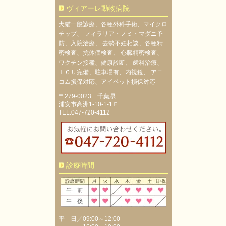
ヴィアーレ動物病院
犬猫一般診療、各種外科手術、マイクロ
チップ、 フィラリア・ノミ・マダニ予
防、入院治療、 去勢不妊相談、各種精
密検査、抗体価検査、 心臓精密検査、
ワクチン接種、健康診断、 歯科治療、
ＩＣＵ完備、駐車場有、内視鏡、 アニ
コム損保対応、アイペット損保対応
〒279-0023 千葉県
浦安市高洲1-10-1-1Ｆ
TEL.047-720-4112
診療時間
平 日／09:00～12:00