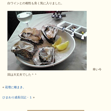
白ワインとの相性も良く気に入りました。
幸い今
回は大丈夫でした＾＾
«
花壇に種まき。
ひまわり成長日記・１
»