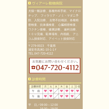
ヴィアーレ動物病院
犬猫一般診療、各種外科手術、マイクロ
チップ、 フィラリア・ノミ・マダニ予
防、入院治療、 去勢不妊相談、各種精
密検査、抗体価検査、 心臓精密検査、
ワクチン接種、健康診断、 歯科治療、
ＩＣＵ完備、駐車場有、内視鏡、 アニ
コム損保対応、アイペット損保対応
〒279-0023 千葉県
浦安市高洲1-10-1-1Ｆ
TEL.047-720-4112
診療時間
平 日／09:00～12:00
16:00～19:00