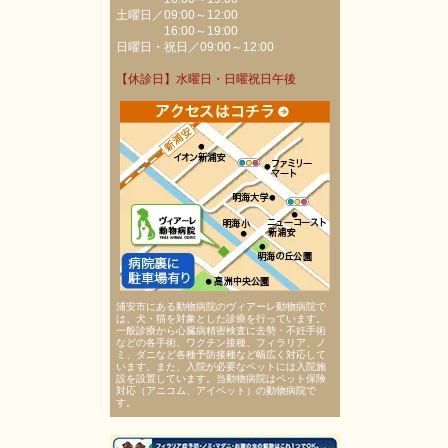
土曜日／09:00～12:00
16:00～19:00
日曜日・祝日／09:00～12:00
【休診日】水曜日・日曜祝日午後
浦安市にある動物病院のヴィアーレ動物病院で
は、犬・猫を対象とした診療を行っています。
一般診療から心臓病精密検査に去勢・不妊手術
などの各手術、ワクチン接種、フィラリア、ノ
ミ、ダニなど各種予防接種など幅広く対応して
います。また、入院が必要なペットには入院施
設を設置しています。当動物病院はペット保険
対応（アニコム、アイペット）の動物病院で
す。