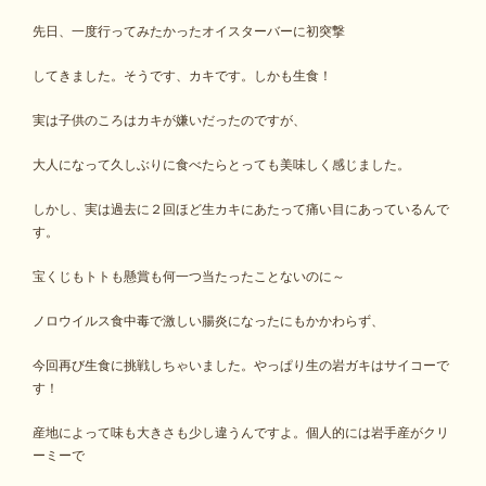
先日、一度行ってみたかったオイスターバーに初突撃
してきました。そうです、カキです。しかも生食！
実は子供のころはカキが嫌いだったのですが、
大人になって久しぶりに食べたらとっても美味しく感じました。
しかし、実は過去に２回ほど生カキにあたって痛い目にあっているんで
す。
宝くじもトトも懸賞も何一つ当たったことないのに～
ノロウイルス食中毒で激しい腸炎になったにもかかわらず、
今回再び生食に挑戦しちゃいました。やっぱり生の岩ガキはサイコーで
す！
産地によって味も大きさも少し違うんですよ。個人的には岩手産がクリ
ーミーで