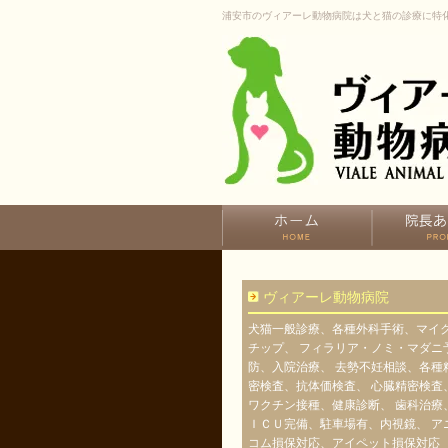
浦安市のヴィアーレ動物病院は犬と猫の診療に特
ヴィアーレ動物病院
犬猫一般診療、各種外科手術、マイ
チップ、 フィラリア・ノミ・マダニ
防、入院治療、 去勢不妊相談、各種
密検査、抗体価検査、 心臓精密検査
ワクチン接種、健康診断、 歯科治療
ＩＣＵ完備、駐車場有、内視鏡、 ア
コム損保対応、アイペット損保対応