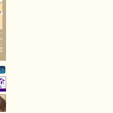
で
。
術
ノ
て
施
険