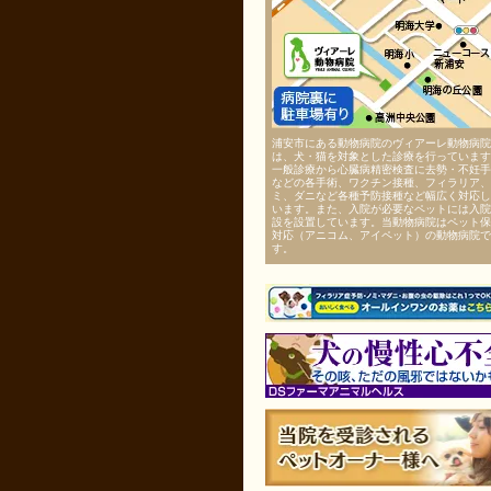
浦安市にある動物病院のヴィアーレ動物病院
は、犬・猫を対象とした診療を行っています
一般診療から心臓病精密検査に去勢・不妊手
などの各手術、ワクチン接種、フィラリア、
ミ、ダニなど各種予防接種など幅広く対応し
います。また、入院が必要なペットには入院
設を設置しています。当動物病院はペット保
対応（アニコム、アイペット）の動物病院で
す。