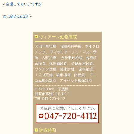
«
自慢してもいいですか
自己紹介part2✌
»
ヴィアーレ動物病院
犬猫一般診療、各種外科手術、マイクロ
チップ、 フィラリア・ノミ・マダニ予
防、入院治療、 去勢不妊相談、各種精
密検査、抗体価検査、 心臓精密検査、
ワクチン接種、健康診断、 歯科治療、
ＩＣＵ完備、駐車場有、内視鏡、 アニ
コム損保対応、アイペット損保対応
〒279-0023 千葉県
浦安市高洲1-10-1-1Ｆ
TEL.047-720-4112
診療時間