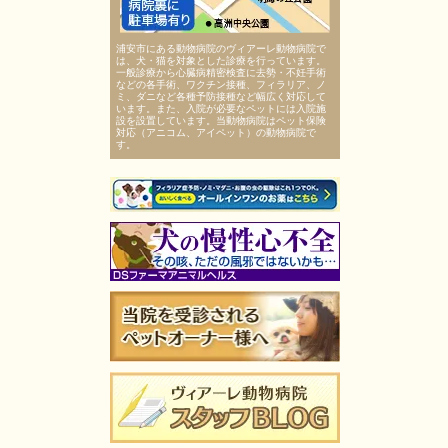
浦安市にある動物病院のヴィアーレ動物病院で
は、犬・猫を対象とした診療を行っています。
一般診療から心臓病精密検査に去勢・不妊手術
などの各手術、ワクチン接種、フィラリア、ノ
ミ、ダニなど各種予防接種など幅広く対応して
います。また、入院が必要なペットには入院施
設を設置しています。当動物病院はペット保険
対応（アニコム、アイペット）の動物病院で
す。