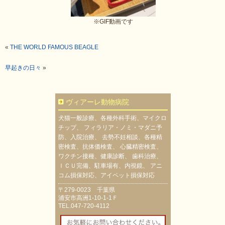
※GIF動画です
«
THE WORLD FAMOUS BEAGLE
早起きの日々
»
ヴィアーレ動物病院
犬猫一般診療、各種外科手術、マイクロ
チップ、 フィラリア・ノミ・マダニ予
防、入院治療、 去勢不妊相談、各種精
密検査、抗体価検査、 心臓精密検査、
ワクチン接種、健康診断、 歯科治療、
ＩＣＵ完備、駐車場有、内視鏡、 アニ
コム損保対応、アイペット損保対応
〒279-0023 千葉県
浦安市高洲1-10-1-1Ｆ
TEL.047-720-4112