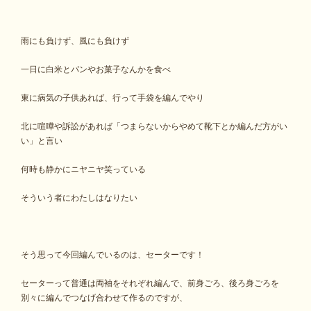
雨にも負けず、風にも負けず
一日に白米とパンやお菓子なんかを食べ
東に病気の子供あれば、行って手袋を編んでやり
北に喧嘩や訴訟があれば「つまらないからやめて靴下とか編んだ方がい
い」と言い
何時も静かにニヤニヤ笑っている
そういう者にわたしはなりたい
そう思って今回編んでいるのは、セーターです！
セーターって普通は両袖をそれぞれ編んで、前身ごろ、後ろ身ごろを
別々に編んでつなげ合わせて作るのですが、