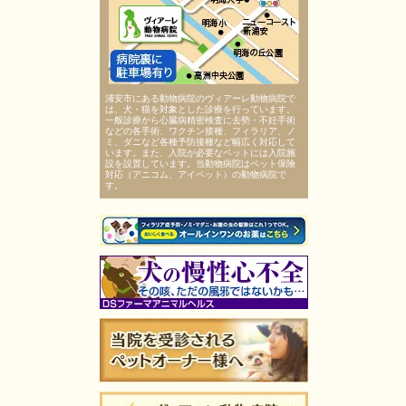
浦安市にある動物病院のヴィアーレ動物病院で
は、犬・猫を対象とした診療を行っています。
一般診療から心臓病精密検査に去勢・不妊手術
などの各手術、ワクチン接種、フィラリア、ノ
ミ、ダニなど各種予防接種など幅広く対応して
います。また、入院が必要なペットには入院施
設を設置しています。当動物病院はペット保険
対応（アニコム、アイペット）の動物病院で
す。