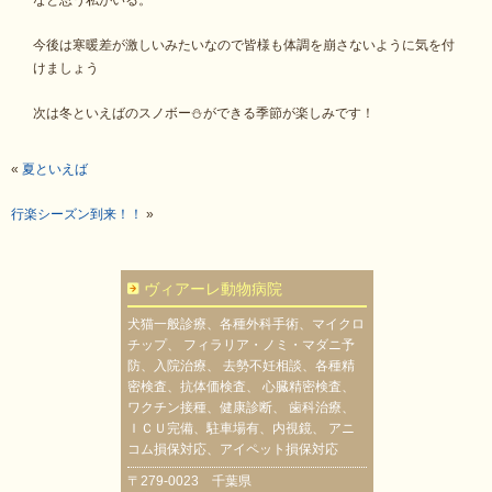
なと思う私がいる。
今後は寒暖差が激しいみたいなので皆様も体調を崩さないように気を付
けましょう
次は冬といえばのスノボー⛄ができる季節が楽しみです！
«
夏といえば
行楽シーズン到来！！
»
ヴィアーレ動物病院
犬猫一般診療、各種外科手術、マイクロ
チップ、 フィラリア・ノミ・マダニ予
防、入院治療、 去勢不妊相談、各種精
密検査、抗体価検査、 心臓精密検査、
ワクチン接種、健康診断、 歯科治療、
ＩＣＵ完備、駐車場有、内視鏡、 アニ
コム損保対応、アイペット損保対応
〒279-0023 千葉県