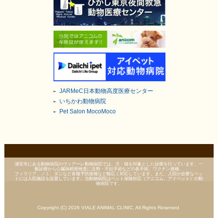
JARMeC日本動物高度医療センター
いちかわ動物病院
Pet Salon MocoMoco
浦安市にある動物病院のヴィアーレ動物病院では、犬・猫を対象とした診療を行っています。一
般診療から心臓病精密検査に去勢・不妊手術などの各手術、ワクチン接種、
フィラリア、ノミ、ダニなど各種予防接種など幅広く対応しています。また、入院が必要なペッ
トには入院施設を設置しています。当動物病院はペット保険対応（アニコム、アイペット）の動
物病院です。
Copyright (C) 2026 VIALE ANIMAL CLINIC, All Rights Reserved.