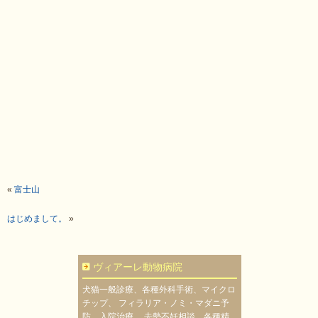
«
富士山
はじめまして。
»
ヴィアーレ動物病院
犬猫一般診療、各種外科手術、マイクロ
チップ、 フィラリア・ノミ・マダニ予
防、入院治療、 去勢不妊相談、各種精