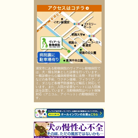
浦安市にある動物病院のヴィアーレ動物病院で
は、犬・猫を対象とした診療を行っています。
一般診療から心臓病精密検査に去勢・不妊手術
などの各手術、ワクチン接種、フィラリア、ノ
ミ、ダニなど各種予防接種など幅広く対応して
います。また、入院が必要なペットには入院施
設を設置しています。当動物病院はペット保険
対応（アニコム、アイペット）の動物病院で
す。