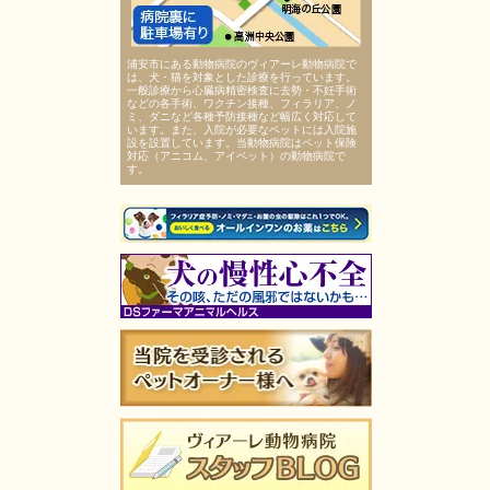
浦安市にある動物病院のヴィアーレ動物病院で
は、犬・猫を対象とした診療を行っています。
一般診療から心臓病精密検査に去勢・不妊手術
などの各手術、ワクチン接種、フィラリア、ノ
ミ、ダニなど各種予防接種など幅広く対応して
います。また、入院が必要なペットには入院施
設を設置しています。当動物病院はペット保険
対応（アニコム、アイペット）の動物病院で
す。