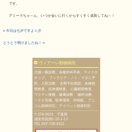
です。
アミーラちゃ～ん、いつか会いに行くからすくすく成長してね～！
«
今日は七夕ですよ☆彡
とうとう明けましたね！
»
ヴィアーレ動物病院
犬猫一般診療、各種外科手術、マイクロ
チップ、 フィラリア・ノミ・マダニ予
防、入院治療、 去勢不妊相談、各種精
密検査、抗体価検査、 心臓精密検査、
ワクチン接種、健康診断、 歯科治療、
ＩＣＵ完備、駐車場有、内視鏡、 アニ
コム損保対応、アイペット損保対応
〒279-0023 千葉県
浦安市高洲1-10-1-1Ｆ
TEL.047-720-4112