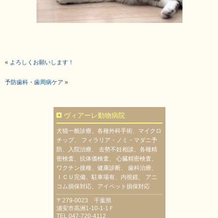
«
よろしくお願いします！
予防歯科・歯周病ケア
»
ヴィアーレ動物病院
犬猫一般診療、各種外科手術、マイクロ
チップ、 フィラリア・ノミ・マダニ予
防、入院治療、 去勢不妊相談、各種精
密検査、抗体価検査、 心臓精密検査、
ワクチン接種、健康診断、 歯科治療、
ＩＣＵ完備、駐車場有、内視鏡、 アニ
コム損保対応、アイペット損保対応
〒279-0023 千葉県
浦安市高洲1-10-1-1Ｆ
TEL.047-720-4112