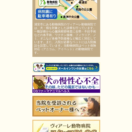
浦安市にある動物病院のヴィアーレ動物病院で
は、犬・猫を対象とした診療を行っています。
一般診療から心臓病精密検査に去勢・不妊手術
などの各手術、ワクチン接種、フィラリア、ノ
ミ、ダニなど各種予防接種など幅広く対応して
います。また、入院が必要なペットには入院施
設を設置しています。当動物病院はペット保険
対応（アニコム、アイペット）の動物病院で
す。