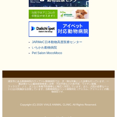
JARMeC日本動物高度医療センター
いちかわ動物病院
Pet Salon MocoMoco
浦安市にある動物病院のヴィアーレ動物病院では、犬・猫を対象とした診療を行っています。一
般診療から心臓病精密検査に去勢・不妊手術などの各手術、ワクチン接種、
フィラリア、ノミ、ダニなど各種予防接種など幅広く対応しています。また、入院が必要なペッ
トには入院施設を設置しています。当動物病院はペット保険対応（アニコム、アイペット）の動
物病院です。
Copyright (C) 2026 VIALE ANIMAL CLINIC, All Rights Reserved.