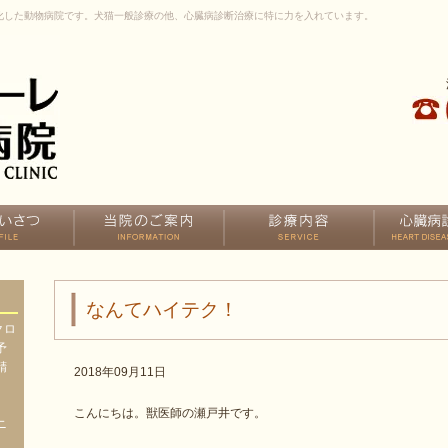
化した動物病院です。犬猫一般診療の他、心臓病診断治療に特に力を入れています。
なんてハイテク！
クロ
予
精
2018年09月11日
、
、
こんにちは。獣医師の瀬戸井です。
ニ