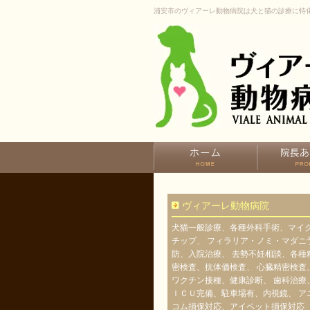
浦安市のヴィアーレ動物病院は犬と猫の診療に特
ヴィアーレ動物病院
犬猫一般診療、各種外科手術、マイ
チップ、 フィラリア・ノミ・マダニ
防、入院治療、 去勢不妊相談、各種
密検査、抗体価検査、 心臓精密検査
ワクチン接種、健康診断、 歯科治療
ＩＣＵ完備、駐車場有、内視鏡、 ア
コム損保対応、アイペット損保対応