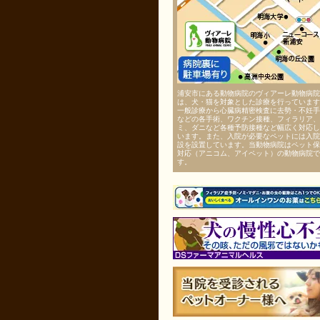
浦安市にある動物病院のヴィアーレ動物病院
は、犬・猫を対象とした診療を行っています
一般診療から心臓病精密検査に去勢・不妊手
などの各手術、ワクチン接種、フィラリア、
ミ、ダニなど各種予防接種など幅広く対応し
います。また、入院が必要なペットには入院
設を設置しています。当動物病院はペット保
対応（アニコム、アイペット）の動物病院で
す。