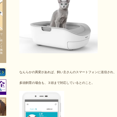
で
。
術
ノ
て
施
険
なんらかの異変があれば、飼い主さんのスマートフォンに送信され、
多頭飼育の場合も、３頭まで対応しているとのこと。