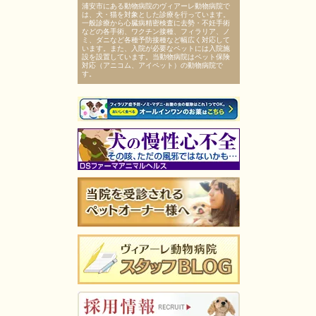
浦安市にある動物病院のヴィアーレ動物病院で
は、犬・猫を対象とした診療を行っています。
一般診療から心臓病精密検査に去勢・不妊手術
などの各手術、ワクチン接種、フィラリア、ノ
ミ、ダニなど各種予防接種など幅広く対応して
います。また、入院が必要なペットには入院施
設を設置しています。当動物病院はペット保険
対応（アニコム、アイペット）の動物病院で
す。