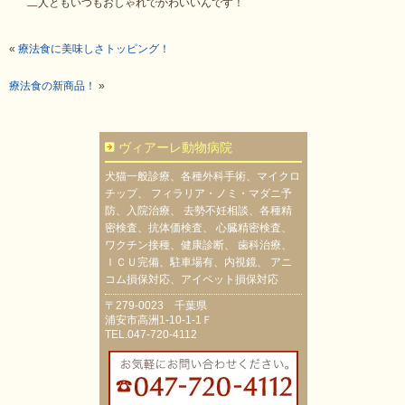
二人ともいつもおしゃれでかわいいんです！
«
療法食に美味しさトッピング！
療法食の新商品！
»
ヴィアーレ動物病院
犬猫一般診療、各種外科手術、マイクロ
チップ、 フィラリア・ノミ・マダニ予
防、入院治療、 去勢不妊相談、各種精
密検査、抗体価検査、 心臓精密検査、
ワクチン接種、健康診断、 歯科治療、
ＩＣＵ完備、駐車場有、内視鏡、 アニ
コム損保対応、アイペット損保対応
〒279-0023 千葉県
浦安市高洲1-10-1-1Ｆ
TEL.047-720-4112