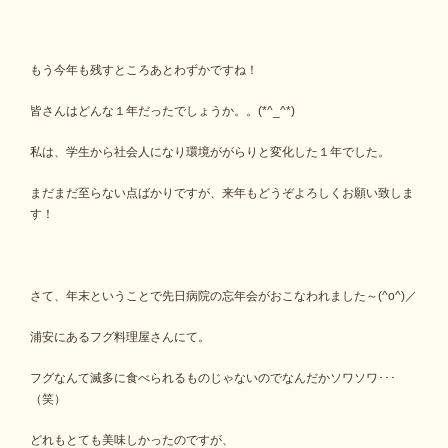
もう今年も残すところあとわずかですね！
皆さんはどんな１年だったでしょうか。。(*^_^*)
私は、学生から社会人になり環境ががらりと変化した１年でした。
まだまだ至らない点ばかりですが、来年もどうぞよろしくお願い致しま
す！
さて、年末ということで先日病院の忘年会がおこなわれました～(^o^)／
浦安にあるフグ料理屋さんにて。
フグなんて滅多に食べられるものじゃないのでなんだかソワソワ･･･
（笑）
どれもとても美味しかったのですが、