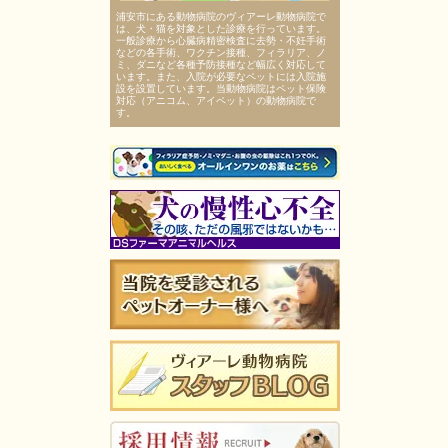
浦安市にある動物病院のヴィアーレ動物病院で
は、犬・猫を対象とした診療を行っています。
一般診療から心臓病精密検査に去勢・不妊手術
などの各手術、ワクチン接種、フィラリア、ノ
ミ、ダニなど各種予防接種など幅広く対応して
います。また、入院が必要なペットには入院施
設を設置しています。当動物病院はペット保険
対応（アニコム、アイペット）の動物病院で
す。