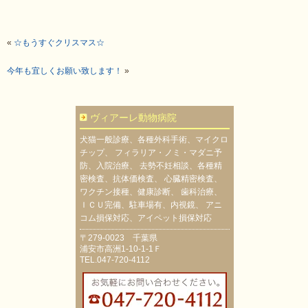
«
☆もうすぐクリスマス☆
今年も宜しくお願い致します！
»
ヴィアーレ動物病院
犬猫一般診療、各種外科手術、マイクロ
チップ、 フィラリア・ノミ・マダニ予
防、入院治療、 去勢不妊相談、各種精
密検査、抗体価検査、 心臓精密検査、
ワクチン接種、健康診断、 歯科治療、
ＩＣＵ完備、駐車場有、内視鏡、 アニ
コム損保対応、アイペット損保対応
〒279-0023 千葉県
浦安市高洲1-10-1-1Ｆ
TEL.047-720-4112