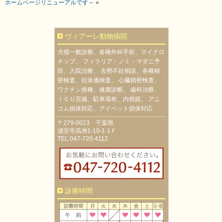
ホームページリニューアルです～
»
ヴィアーレ動物病院
犬猫一般診療、各種外科手術、マイクロ
チップ、 フィラリア・ノミ・マダニ予
防、入院治療、 去勢不妊相談、各種精
密検査、抗体価検査、 心臓精密検査、
ワクチン接種、健康診断、 歯科治療、
ＩＣＵ完備、駐車場有、内視鏡、 アニ
コム損保対応、アイペット損保対応
〒279-0023 千葉県
浦安市高洲1-10-1-1Ｆ
TEL.047-720-4112
診療時間