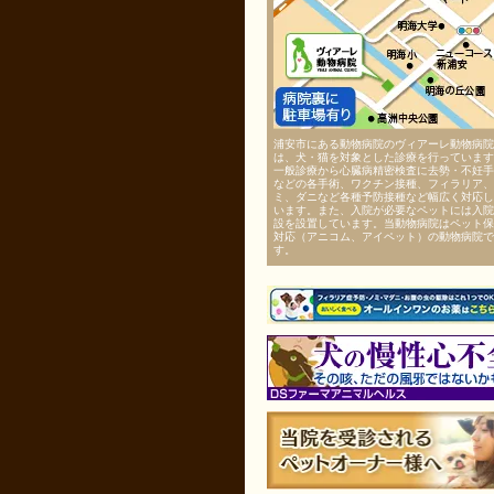
浦安市にある動物病院のヴィアーレ動物病院
は、犬・猫を対象とした診療を行っています
一般診療から心臓病精密検査に去勢・不妊手
などの各手術、ワクチン接種、フィラリア、
ミ、ダニなど各種予防接種など幅広く対応し
います。また、入院が必要なペットには入院
設を設置しています。当動物病院はペット保
対応（アニコム、アイペット）の動物病院で
す。