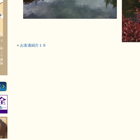
で
。
«
お友達紹介１６
術
ノ
て
施
険