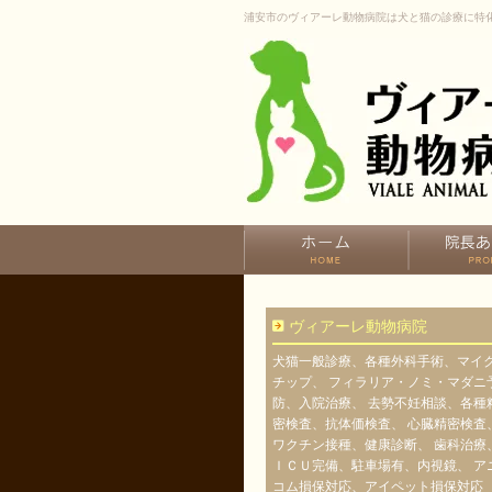
浦安市のヴィアーレ動物病院は犬と猫の診療に特
ヴィアーレ動物病院
犬猫一般診療、各種外科手術、マイ
チップ、 フィラリア・ノミ・マダニ
防、入院治療、 去勢不妊相談、各種
密検査、抗体価検査、 心臓精密検査
ワクチン接種、健康診断、 歯科治療
ＩＣＵ完備、駐車場有、内視鏡、 ア
コム損保対応、アイペット損保対応