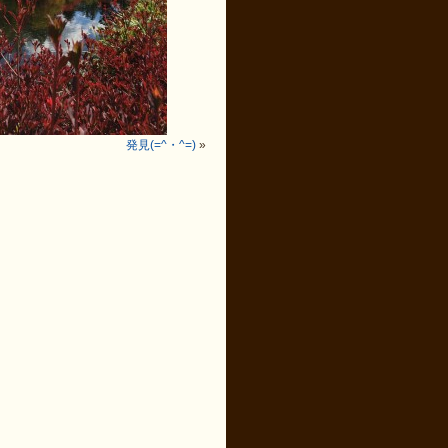
発見(=^・^=)
»