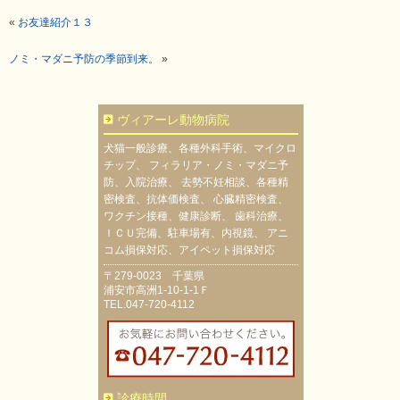
«
お友達紹介１３
ノミ・マダニ予防の季節到来。
»
ヴィアーレ動物病院
犬猫一般診療、各種外科手術、マイクロ
チップ、 フィラリア・ノミ・マダニ予
防、入院治療、 去勢不妊相談、各種精
密検査、抗体価検査、 心臓精密検査、
ワクチン接種、健康診断、 歯科治療、
ＩＣＵ完備、駐車場有、内視鏡、 アニ
コム損保対応、アイペット損保対応
〒279-0023 千葉県
浦安市高洲1-10-1-1Ｆ
TEL.047-720-4112
診療時間