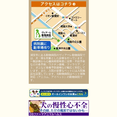
浦安市にある動物病院のヴィアーレ動物病院で
は、犬・猫を対象とした診療を行っています。
一般診療から心臓病精密検査に去勢・不妊手術
などの各手術、ワクチン接種、フィラリア、ノ
ミ、ダニなど各種予防接種など幅広く対応して
います。また、入院が必要なペットには入院施
設を設置しています。当動物病院はペット保険
対応（アニコム、アイペット）の動物病院で
す。