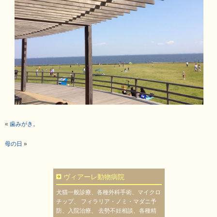
«
歯みがき。
母の日
»
ヴィアーレ動物病院
犬猫一般診療、各種外科手術、マイクロ
チップ、 フィラリア・ノミ・マダニ予
防、入院治療、 去勢不妊相談、各種精