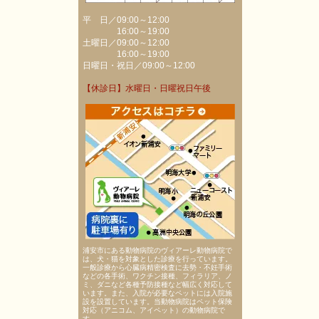
平 日／09:00～12:00
16:00～19:00
土曜日／09:00～12:00
16:00～19:00
日曜日・祝日／09:00～12:00
【休診日】水曜日・日曜祝日午後
浦安市にある動物病院のヴィアーレ動物病院で
は、犬・猫を対象とした診療を行っています。
一般診療から心臓病精密検査に去勢・不妊手術
などの各手術、ワクチン接種、フィラリア、ノ
ミ、ダニなど各種予防接種など幅広く対応して
います。また、入院が必要なペットには入院施
設を設置しています。当動物病院はペット保険
対応（アニコム、アイペット）の動物病院で
す。