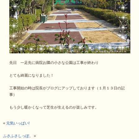
先日 一足先に病院お隣の小さな公園は工事が終わり
とても綺麗になりました！
工事開始の時は院長がブログにアップしております（１月１３日の記
事）
もう少し暖かくなって芝生が生えるのが楽しみです。
«
元気いっぱい!
ふさふさしっぽ。
»