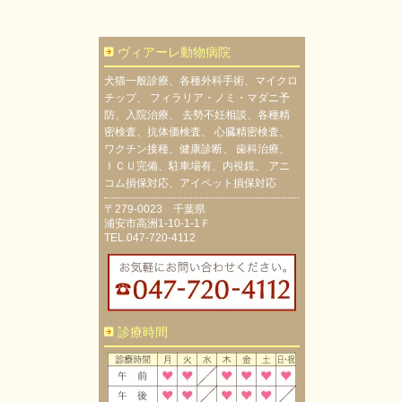
ヴィアーレ動物病院
犬猫一般診療、各種外科手術、マイクロ
チップ、 フィラリア・ノミ・マダニ予
防、入院治療、 去勢不妊相談、各種精
密検査、抗体価検査、 心臓精密検査、
ワクチン接種、健康診断、 歯科治療、
ＩＣＵ完備、駐車場有、内視鏡、 アニ
コム損保対応、アイペット損保対応
〒279-0023 千葉県
浦安市高洲1-10-1-1Ｆ
TEL.047-720-4112
診療時間