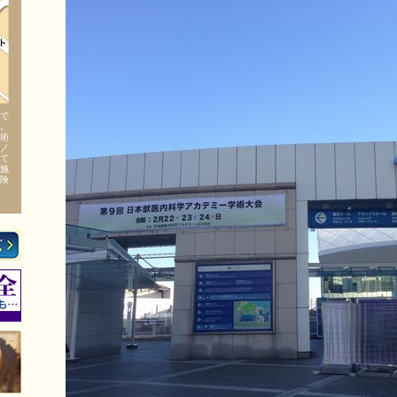
で
。
術
ノ
て
施
険