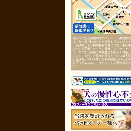
浦安市にある動物病院のヴィアーレ動物病院
は、犬・猫を対象とした診療を行っています
一般診療から心臓病精密検査に去勢・不妊手
などの各手術、ワクチン接種、フィラリア、
ミ、ダニなど各種予防接種など幅広く対応し
います。また、入院が必要なペットには入院
設を設置しています。当動物病院はペット保
対応（アニコム、アイペット）の動物病院で
す。