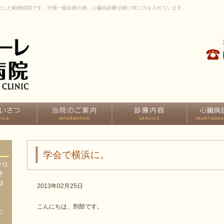
化した動物病院です。犬猫一般診療の他、心臓病診断治療に特に力を入れています。
学会で横浜に。
クロ
予
精
2013年02月25日
、
、
こんにちは、刑部です。
ニ