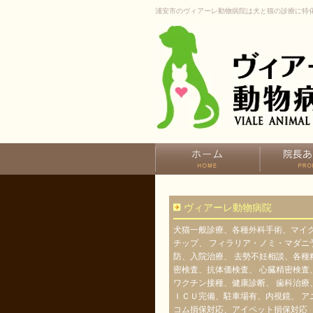
浦安市のヴィアーレ動物病院は犬と猫の診療に特
ヴィアーレ動物病院
犬猫一般診療、各種外科手術、マイ
チップ、 フィラリア・ノミ・マダニ
防、入院治療、 去勢不妊相談、各種
密検査、抗体価検査、 心臓精密検査
ワクチン接種、健康診断、 歯科治療
ＩＣＵ完備、駐車場有、内視鏡、 ア
コム損保対応、アイペット損保対応