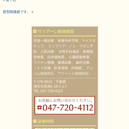
新型顕微鏡です。
»
ヴィアーレ動物病院
犬猫一般診療、各種外科手術、マイクロ
チップ、 フィラリア・ノミ・マダニ予
防、入院治療、 去勢不妊相談、各種精
密検査、抗体価検査、 心臓精密検査、
ワクチン接種、健康診断、 歯科治療、
ＩＣＵ完備、駐車場有、内視鏡、 アニ
コム損保対応、アイペット損保対応
〒279-0023 千葉県
浦安市高洲1-10-1-1Ｆ
TEL.047-720-4112
診療時間