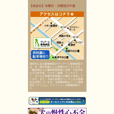
【休診日】水曜日・日曜祝日午後
浦安市にある動物病院のヴィアーレ動物病院で
は、犬・猫を対象とした診療を行っています。
一般診療から心臓病精密検査に去勢・不妊手術
などの各手術、ワクチン接種、フィラリア、ノ
ミ、ダニなど各種予防接種など幅広く対応して
います。また、入院が必要なペットには入院施
設を設置しています。当動物病院はペット保険
対応（アニコム、アイペット）の動物病院で
す。