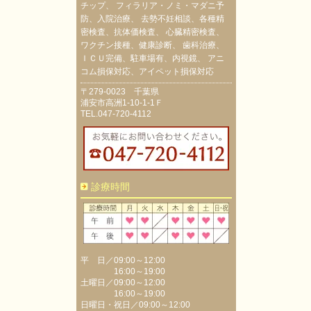
チップ、 フィラリア・ノミ・マダニ予
防、入院治療、 去勢不妊相談、各種精
密検査、抗体価検査、 心臓精密検査、
ワクチン接種、健康診断、 歯科治療、
ＩＣＵ完備、駐車場有、内視鏡、 アニ
コム損保対応、アイペット損保対応
〒279-0023 千葉県
浦安市高洲1-10-1-1Ｆ
TEL.047-720-4112
診療時間
平 日／09:00～12:00
16:00～19:00
土曜日／09:00～12:00
16:00～19:00
日曜日・祝日／09:00～12:00