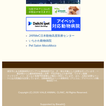
JARMeC日本動物高度医療センター
いちかわ動物病院
Pet Salon MocoMoco
浦安市にある動物病院のヴィアーレ動物病院では、犬・猫を対象とした診療を行っています。一
般診療から心臓病精密検査に去勢・不妊手術などの各手術、ワクチン接種、
フィラリア、ノミ、ダニなど各種予防接種など幅広く対応しています。また、入院が必要なペッ
トには入院施設を設置しています。当動物病院はペット保険対応（アニコム、アイペット）の動
物病院です。
Copyright (C) 2026 VIALE ANIMAL CLINIC, All Rights Reserved.
Supported by BreathQ.