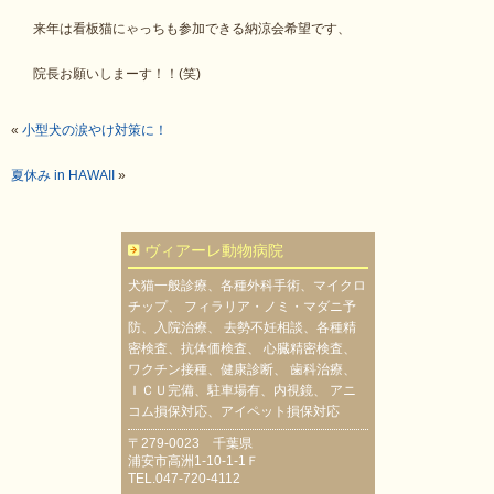
来年は看板猫にゃっちも参加できる納涼会希望です、
院長お願いしまーす！！(笑)
«
小型犬の涙やけ対策に！
夏休み in HAWAII
»
ヴィアーレ動物病院
犬猫一般診療、各種外科手術、マイクロ
チップ、 フィラリア・ノミ・マダニ予
防、入院治療、 去勢不妊相談、各種精
密検査、抗体価検査、 心臓精密検査、
ワクチン接種、健康診断、 歯科治療、
ＩＣＵ完備、駐車場有、内視鏡、 アニ
コム損保対応、アイペット損保対応
〒279-0023 千葉県
浦安市高洲1-10-1-1Ｆ
TEL.047-720-4112