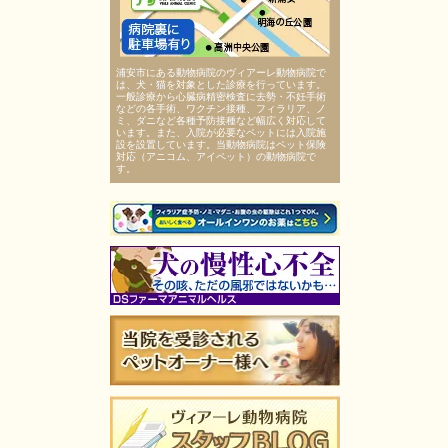
浦安市にある動物病院のヴィアーレ動物病院で
は、犬・猫を対象とした診療を行っています。
一般診療から心臓病精密検査に去勢・不妊手術
などの各手術、ワクチン接種、フィラリア、ノ
ミ、ダニなど各種予防接種など幅広く対応して
います。また、入院が必要なペットには入院施
設を設置しています。当動物病院はペット保険
対応（アニコム、アイペット）の動物病院で
す。