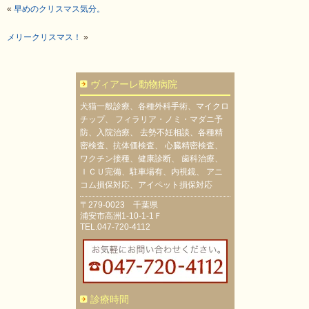
«
早めのクリスマス気分。
メリークリスマス！
»
ヴィアーレ動物病院
犬猫一般診療、各種外科手術、マイクロ
チップ、 フィラリア・ノミ・マダニ予
防、入院治療、 去勢不妊相談、各種精
密検査、抗体価検査、 心臓精密検査、
ワクチン接種、健康診断、 歯科治療、
ＩＣＵ完備、駐車場有、内視鏡、 アニ
コム損保対応、アイペット損保対応
〒279-0023 千葉県
浦安市高洲1-10-1-1Ｆ
TEL.047-720-4112
診療時間