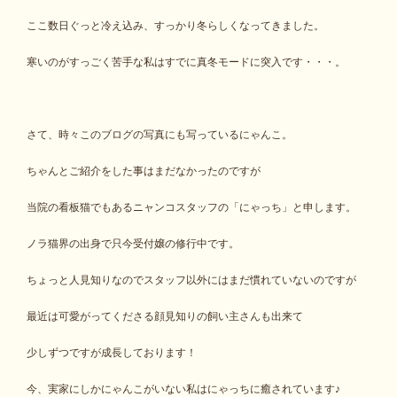
ここ数日ぐっと冷え込み、すっかり冬らしくなってきました。
寒いのがすっごく苦手な私はすでに真冬モードに突入です・・・。
さて、時々このブログの写真にも写っているにゃんこ。
ちゃんとご紹介をした事はまだなかったのですが
当院の看板猫でもあるニャンコスタッフの「にゃっち」と申します。
ノラ猫界の出身で只今受付嬢の修行中です。
ちょっと人見知りなのでスタッフ以外にはまだ慣れていないのですが
最近は可愛がってくださる顔見知りの飼い主さんも出来て
少しずつですが成長しております！
今、実家にしかにゃんこがいない私はにゃっちに癒されています♪