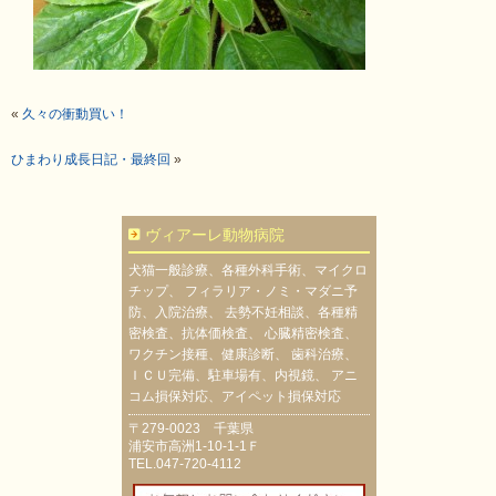
«
久々の衝動買い！
ひまわり成長日記・最終回
»
ヴィアーレ動物病院
犬猫一般診療、各種外科手術、マイクロ
チップ、 フィラリア・ノミ・マダニ予
防、入院治療、 去勢不妊相談、各種精
密検査、抗体価検査、 心臓精密検査、
ワクチン接種、健康診断、 歯科治療、
ＩＣＵ完備、駐車場有、内視鏡、 アニ
コム損保対応、アイペット損保対応
〒279-0023 千葉県
浦安市高洲1-10-1-1Ｆ
TEL.047-720-4112