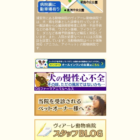
浦安市にある動物病院のヴィアーレ動物病院で
は、犬・猫を対象とした診療を行っています。
一般診療から心臓病精密検査に去勢・不妊手術
などの各手術、ワクチン接種、フィラリア、ノ
ミ、ダニなど各種予防接種など幅広く対応して
います。また、入院が必要なペットには入院施
設を設置しています。当動物病院はペット保険
対応（アニコム、アイペット）の動物病院で
す。