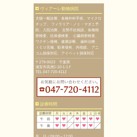
ヴィアーレ動物病院
犬猫一般診療、各種外科手術、マイクロ
チップ、 フィラリア・ノミ・マダニ予
防、入院治療、 去勢不妊相談、各種精
密検査、抗体価検査、 心臓精密検査、
ワクチン接種、健康診断、 歯科治療、
ＩＣＵ完備、駐車場有、内視鏡、 アニ
コム損保対応、アイペット損保対応
〒279-0023 千葉県
浦安市高洲1-10-1-1Ｆ
TEL.047-720-4112
診療時間
平 日／09:00～12:00