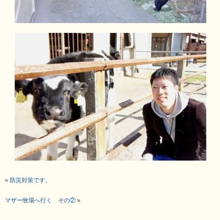
«
防災対策です。
マザー牧場へ行く その②
»