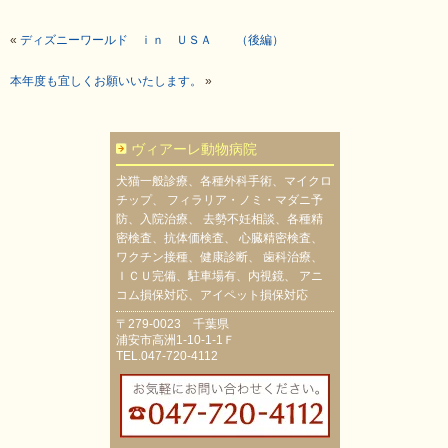
«
ディズニーワールド ｉｎ ＵＳＡ （後編）
本年度も宜しくお願いいたします。
»
ヴィアーレ動物病院
犬猫一般診療、各種外科手術、マイクロ
チップ、 フィラリア・ノミ・マダニ予
防、入院治療、 去勢不妊相談、各種精
密検査、抗体価検査、 心臓精密検査、
ワクチン接種、健康診断、 歯科治療、
ＩＣＵ完備、駐車場有、内視鏡、 アニ
コム損保対応、アイペット損保対応
〒279-0023 千葉県
浦安市高洲1-10-1-1Ｆ
TEL.047-720-4112