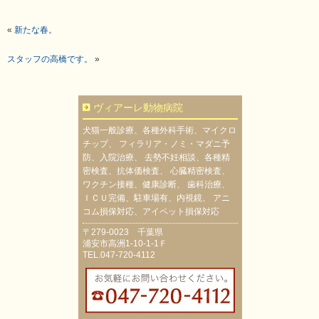
«
新たな春。
スタッフの高橋です。
»
ヴィアーレ動物病院
犬猫一般診療、各種外科手術、マイクロ
チップ、 フィラリア・ノミ・マダニ予
防、入院治療、 去勢不妊相談、各種精
密検査、抗体価検査、 心臓精密検査、
ワクチン接種、健康診断、 歯科治療、
ＩＣＵ完備、駐車場有、内視鏡、 アニ
コム損保対応、アイペット損保対応
〒279-0023 千葉県
浦安市高洲1-10-1-1Ｆ
TEL.047-720-4112