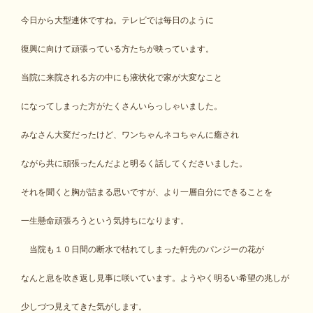
今日から大型連休ですね。テレビでは毎日のように
復興に向けて頑張っている方たちが映っています。
当院に来院される方の中にも液状化で家が大変なこと
になってしまった方がたくさんいらっしゃいました。
みなさん大変だったけど、ワンちゃんネコちゃんに癒され
ながら共に頑張ったんだよと明るく話してくださいました。
それを聞くと胸が詰まる思いですが、より一層自分にできることを
一生懸命頑張ろうという気持ちになります。
当院も１０日間の断水で枯れてしまった軒先のパンジーの花が
なんと息を吹き返し見事に咲いています。ようやく明るい希望の兆しが
少しづつ見えてきた気がします。